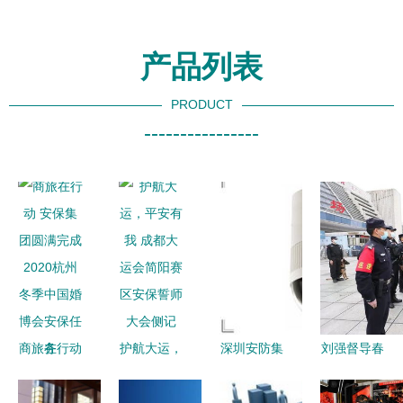
产品列表
PRODUCT
----------------
商旅在行动
护航大运，
深圳安防集
刘强督导春
安保集团圆
平安有我
团福建总代
节期间疫情
满完成
成都大运会
理 福州酷
排查防控及