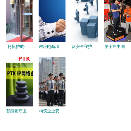
2020杭州
简阳赛区安
睿安防，共
安保维稳工
冬季中国婚
保誓师大会
赢全球安保
作
博会安保任
侧记
市场
务
扬帆护航·
跨境电商增
从安全守护
第十届中国
忠诚守护
长快速，安
到社会责任
国际消防安
安保勤务的
防成外贸突
消费品安防
全 应急救
坚实基础与
破口
市场的新使
援及安防产
全面胜利
命
品 山西展
览会隆重开
幕 安保升
级启新篇
智能化守卫
构筑企业安
深度解析
全防线 六
PTK-28E安
安保安服务