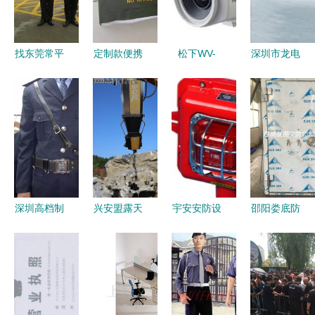
览会隆重开
平安
幕 安保升
级启新篇
找东莞常平
定制款便携
松下WV-
深圳市龙电
保安公司？
式警用围挡
CP240安防
安防产品
我信赖威远
现场执法中
监控产品图
智能安保领
——专业安
的灵活屏障
片素材详解
域的创新先
保，持证上
与安保新利
IT168安防
锋与行业标
岗保障安全
器
监控图片大
杆
全的安保应
用
深圳高档制
兴安盟露天
宇安安防设
邵阳娄底防
服定制指南
矿开采用液
备产品 产
爆门与岳阳
从行政到安
压开山机
品图片 加
怀化防火防
保，打造专
高效与安保
盟店怎么样
弹门 亚图
业团队形象
并重
厂家专业定
做，守护区