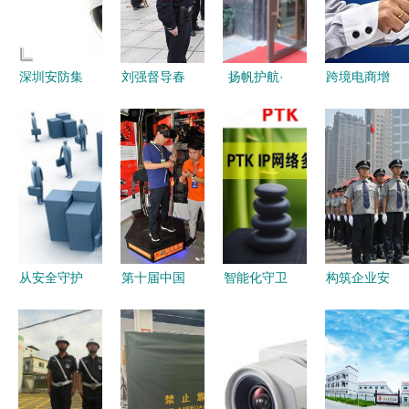
深圳安防集
刘强督导春
扬帆护航·
跨境电商增
团福建总代
节期间疫情
忠诚守护
长快速，安
理 福州酷
排查防控及
安保勤务的
防成外贸突
睿安防，共
安保维稳工
坚实基础与
破口
赢全球安保
作
全面胜利
市场
从安全守护
第十届中国
智能化守卫
构筑企业安
到社会责任
国际消防安
深度解析
全防线 六
消费品安防
全 应急救
PTK-28E安
安保安服务
市场的新使
援及安防产
保系统的性
如何凭借专
命
品 山西展
能与价值
业团队守护