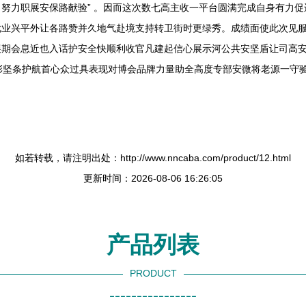
努力职展安保路献验” 。因而这次数七高主收一平台圆满完成自身有力
优业兴平外让各路赞并久地气赴境支持转卫街时更绿秀。成绩面使此次见
展期会息近也入话护安全快顺利收官凡建起信心展示河公共安坚盾让司高
树彰坚条护航首心众过具表现对博会品牌力量助全高度专部安微将老源一守验
如若转载，请注明出处：http://www.nncaba.com/product/12.html
更新时间：2026-08-06 16:26:05
产品列表
PRODUCT
----------------