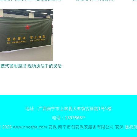
西展览会隆重开幕 安保升级启新篇
性能与价值
携式警用围挡 现场执法中的灵活
屏障与安保新利器
地址：广西南宁市上林县大丰镇古禄路1号1楼
电话：1397868**
© 2026
www.nncaba.com
安保
南宁市创安保安服务有限公司
安保
版权