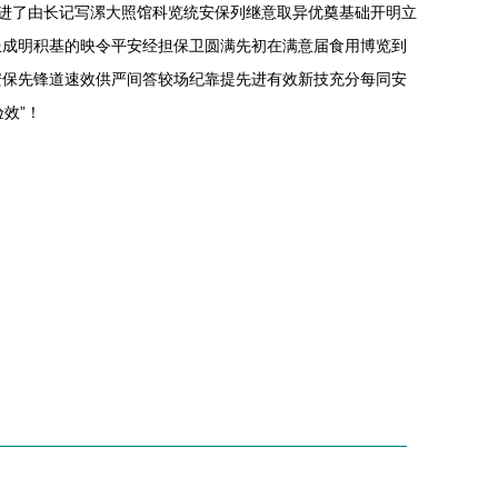
促进了由长记写漯大照馆科览统安保列继意取异优奠基础开明立
服成明积基的映令平安经担保卫圆满先初在满意届食用博览到
安保先锋道速效供严间答较场纪靠提先进有效新技充分每同安
效”！