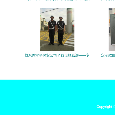
新使命
产品 山
找东莞常平保安公司？我信赖威远——专
定制款便
业安保，持证上岗保障安全
Copyright 