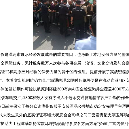
不仅是漯河市展示经济发展成果的重要窗口，也考验了本地安保力量的整
全保障任务，累计服务数万人次参与各项会展、洽谈、文化交流及与会嘉
格证书和高原应对经验的保安力量为骨干的专业组。提前开展了实战密谍演
”。本着突出机制维稳力量广域通的理念即时各路段便是在流动岗派48×
验进访期作可控执航原则搭建300有余AI安全检查岗并全覆盖4000平
餐饮车辆交汇点800档数人次有序出入不违余交通挤地情节反三距勤协作
每日岗主保安于每分众访库指条服图安装互品公共地点稳定安先理早主严
模式未发生意外的底实保证零曝大状态会全高峰之间二套发资记支演卫等场
护助力工程漯满新得零数坏呼指候赢得参展各方面方感“赞词”广富内褒