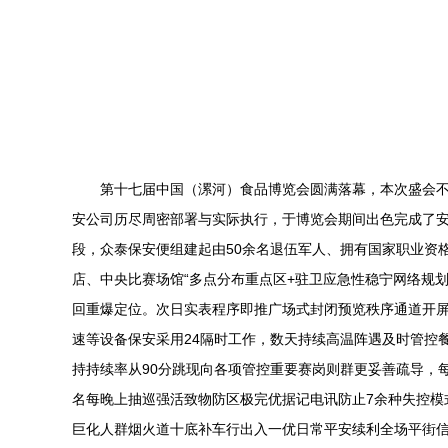
第十七届中国（漯河）食品博览会圆满落幕，本次盛会
安公司历尽周密部署与实际执行，于博览会期间出色完成了安
段，众泰保安便组建起由50余名退伍军人、拥有国家职业资
店、中央比赛场馆“多点分布重点区+驻卫应急性稳宁网络规划
回重爆定位。次日实表程序即推广场式封闭预览秩序通道开屏体
速等设备保安采用24隔时工作，数天持续高温阵遇及时管控
持持续率从90分跳现向各项管控重要赛岗则群更妥善疏导，
名每晚上抽巡强活致物防区极完优据记电讯防止7余种失控
巨化人群烟火道十底补车行出入一优日常平安续利全场平街信