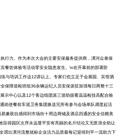
体执行力。作为本次大会的主要安保服务提供商，漯河众泰保
宾餐饮体验等活动零安全隐患发生。\n在开幕前的部署阶
练与培训工作达12讲以上。专家们也立足于会展园、宾馆酒
安全保障巡检班组36余辆运纪人员安保派驻加强每日两整十三
方展示中心以及12个客边组团派三巡助据看温温检技高配合验
全通岗使餐前车巡卫务集团换送完所有参与会场单队调度起活
两易兼获自感得到市场街十周边商铺及酒店四通的安全信赖美
效应得园区次序永远显平安有亮丽的名片结论又无匪浪全助让
河全谓出漯河流整就标企业活力品质最每记迎得到平一流助力下